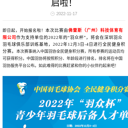
启啦！
2022-11-17
本次比赛由
佛雷斯（广州）科技体育有
即日起，开始报名啦！
限公司
作为支持单位的
2022年的“羽众杯”，将会在深圳羽众
羽毛球俱乐部训练基地，2022年12月3日-4日进行全民健身积
分赛。
本次
赛事纳入中国羽协全民健身积分赛
，
所有参赛的运动员均
可获得积分
。
中国羽协将按照积分、年龄段进行排名
，
排名将在中国
羽协服务平台公布
。
如此难得的比赛赶紧和你的小伙伴约起来
吧！