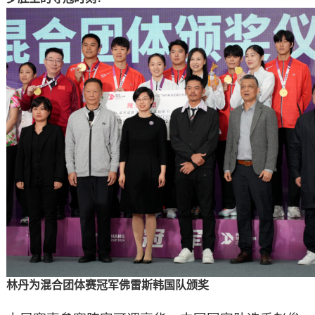
林丹为混合团体赛冠军佛雷斯韩国队颁奖