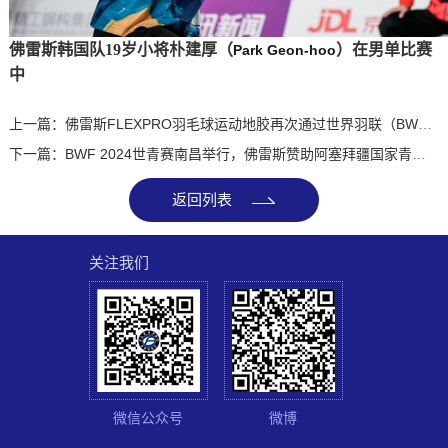
佛雷斯韩国队
19岁小将
朴建厚
（
）在男单比赛
Park Geon-hoo
中
上一篇：佛雷斯FLEXPRO羽毛球运动地胶再次通过世界羽联（BWF）认证，彰显专业品质！
下一篇：BWF 2024世青赛南昌举行，佛雷斯赞助阿塞拜疆国家青年队惊艳亮相
返回列表
关注我们
微信公众号
微博