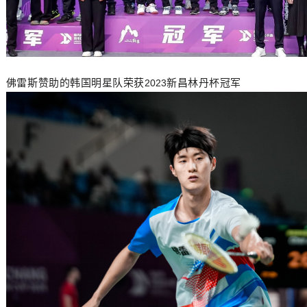
佛雷斯赞助的韩国明星队荣获
2023
新昌林丹杯冠军