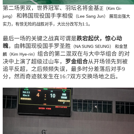
第二场男双，世界冠军、羽坛名将金基
Kim Gi-
正（
和韩国现役国手
李相俊
jung
Lee Sang Jun
）
（
）
展现出强大
1:1
实力，有惊无险的战胜对手，大比分改写为
。
最后一场的关键之战真可谓是
跌宕起伏，惊心动
魄
，由韩国现役国手
罗圣胜
NA SUNG SEUNG
（
）
和
金慧
组合的第二混双在与大中华组合
的对
Kim Hye-rin
麟（
）
决中上演了超级过山车，
罗金组合
从开场领先到被
追平反超，之后频频失误，最多时分差落后对手
9
分，然而奇迹就发生在16:7双方交换场地之后。