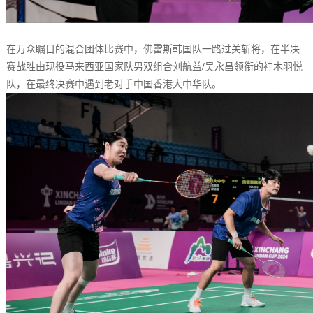
在万众瞩目的
混合团体
比
赛中，
佛雷斯韩国队
一路过关斩将，在半决
刘航益
/
吴永昌
赛战胜由现役马来西亚国家队男双
组合
领衔的神木
羽悦
队，在最终决赛中遇到老对手
中国香港大中华
队
。