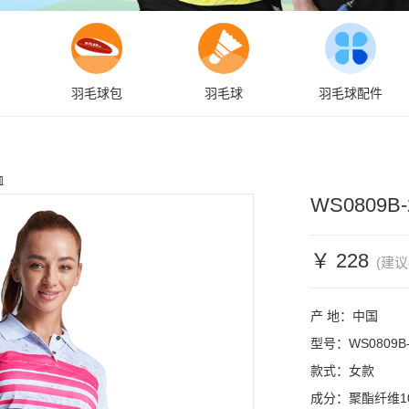
羽毛球包
羽毛球
羽毛球配件
恤
WS0809B
￥ 228
(建议
产 地：中国

型号：WS0809B-
款式：女款

成分：聚酯纤维10