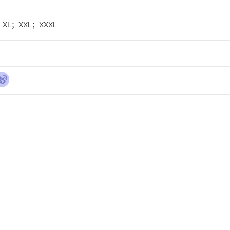
XL；XXL；XXXL