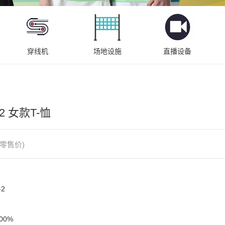
穿线机
场地设施
直播设备
-2 女款T-恤
零售价)
2

0%
