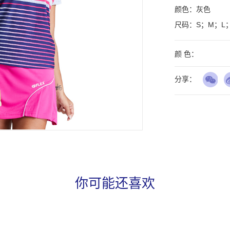
颜色：灰色

尺码：S；M；L；
颜 色：
分享：
你可能还喜欢