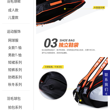
羽毛球鞋
成人款
儿童款
运动服饰
网球服
女款T-恤
男款T-恤
短裙系列
短裤系列
联
防晒系列
系
我
秋冬系列
们
羽毛球包
拍包系列