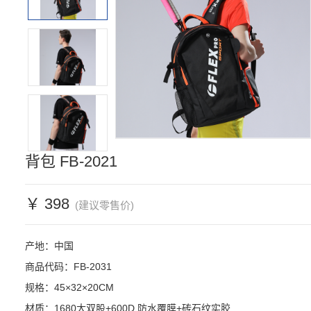
背包 FB-2021
￥ 398
(建议零售价)
产地：中国

商品代码：FB-2031

规格：45×32×20CM

材质：1680大双股+600D 防水覆膜+砖石纹实胶