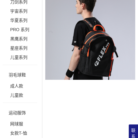
刀剑系列
宇宙系列
华夏系列
PRO 系列
黑鹰系列
星座系列
儿童系列
羽毛球鞋
成人款
儿童款
运动服饰
网球服
联
女款T-恤
系